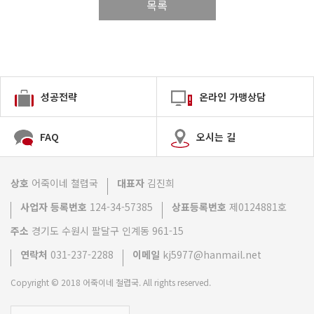
목록
성공전략
온라인 가맹상담
FAQ
오시는 길
상호
어죽이네 쳘렵국
대표자
김진희
사업자 등록번호
124-34-57385
상표등록번호
제0124881호
주소
경기도 수원시 팔달구 인계동 961-15
연락처
031-237-2288
이메일
kj5977@hanmail.net
Copyright © 2018 어죽이네 철렵국. All rights reserved.