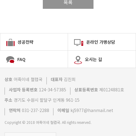
목록
성공전략
온라인 가맹상담
FAQ
오시는 길
상호
어죽이네 쳘렵국
대표자
김진희
사업자 등록번호
124-34-57385
상표등록번호
제0124881호
주소
경기도 수원시 팔달구 인계동 961-15
연락처
031-237-2288
이메일
kj5977@hanmail.net
Copyright © 2018 어죽이네 철렵국. All rights reserved.