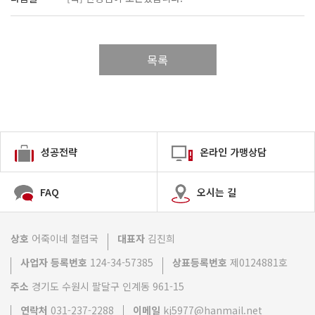
목록
성공전략
온라인 가맹상담
FAQ
오시는 길
상호
어죽이네 쳘렵국
대표자
김진희
사업자 등록번호
124-34-57385
상표등록번호
제0124881호
주소
경기도 수원시 팔달구 인계동 961-15
연락처
031-237-2288
이메일
kj5977@hanmail.net