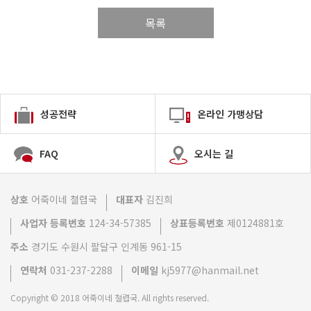
목록
성공전략
온라인 가맹상담
FAQ
오시는 길
상호
어죽이네 쳘렵국
대표자
김진희
사업자 등록번호
124-34-57385
상표등록번호
제0124881호
주소
경기도 수원시 팔달구 인계동 961-15
연락처
031-237-2288
이메일
kj5977@hanmail.net
Copyright © 2018 어죽이네 철렵국. All rights reserved.