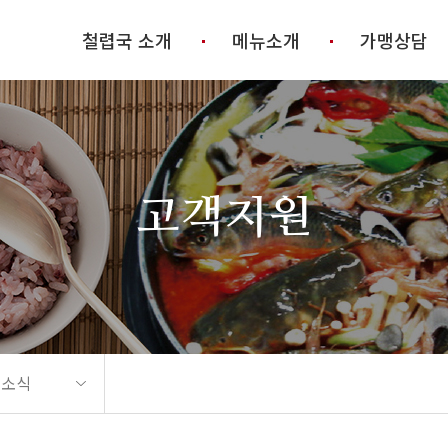
철렵국 소개
메뉴소개
가맹상담
고객지원
 소식