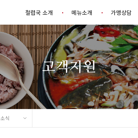
철렵국 소개
메뉴소개
가맹상담
고객지원
 소식