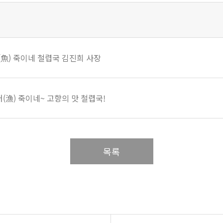
(魚) 죽이네 철렵국 김진희 사장
(漁) 죽이네~ 고향의 맛 철렵국!
목록