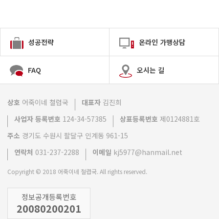
성공전략
온라인 가맹상담
FAQ
오시는 길
상호
어죽이네 쳘렵국
대표자
김진희
사업자 등록번호
124-34-57385
상표등록번호
제0124881호
주소
경기도 수원시 팔달구 인계동 961-15
연락처
031-237-2288
이메일
kj5977@hanmail.net
Copyright © 2018 어죽이네 철렵국. All rights reserved.
정보공개등록번호
20080200201