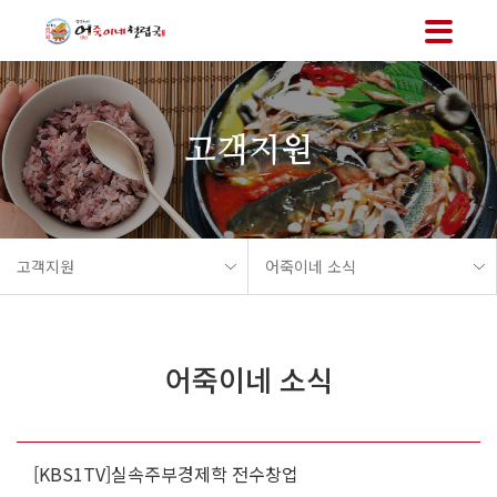
메뉴 바로가기
본문 바로가기
고객지원
고객지원
어죽이네 소식
어죽이네 소식
[KBS1TV]실속주부경제학 전수창업