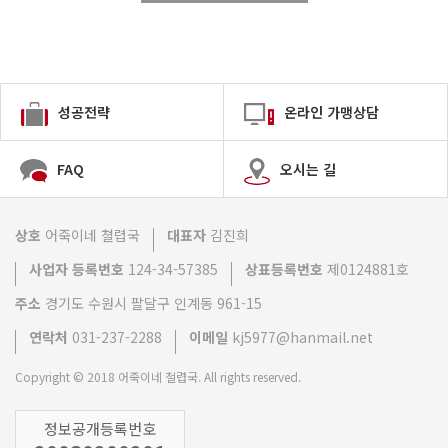
성공전략
온라인 가맹상담
FAQ
오시는 길
상호
어죽이네 쳘렵국
대표자
김진희
사업자 등록번호
124-34-57385
상표등록번호
제0124881호
주소
경기도 수원시 팔달구 인계동 961-15
연락처
031-237-2288
이메일
kj5977@hanmail.net
Copyright © 2018 어죽이네 철렵국. All rights reserved.
정보공개등록번호