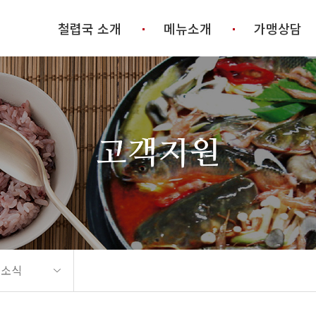
철렵국 소개
메뉴소개
가맹상담
고객지원
 소식