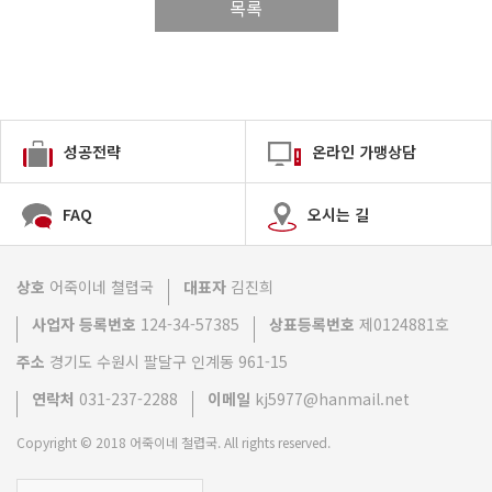
목록
성공전략
온라인 가맹상담
FAQ
오시는 길
상호
어죽이네 쳘렵국
대표자
김진희
사업자 등록번호
124-34-57385
상표등록번호
제0124881호
주소
경기도 수원시 팔달구 인계동 961-15
연락처
031-237-2288
이메일
kj5977@hanmail.net
Copyright © 2018 어죽이네 철렵국. All rights reserved.