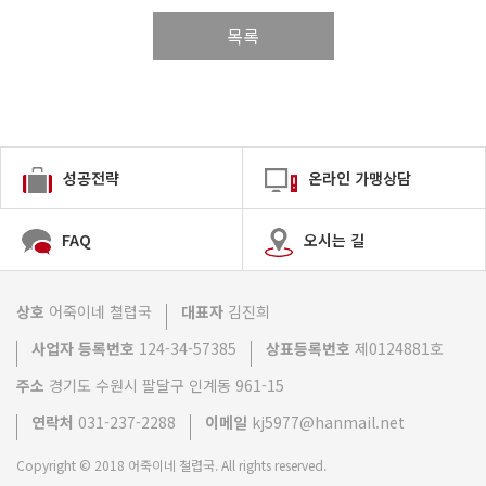
목록
성공전략
온라인 가맹상담
FAQ
오시는 길
상호
어죽이네 쳘렵국
대표자
김진희
사업자 등록번호
124-34-57385
상표등록번호
제0124881호
주소
경기도 수원시 팔달구 인계동 961-15
연락처
031-237-2288
이메일
kj5977@hanmail.net
Copyright © 2018 어죽이네 철렵국. All rights reserved.