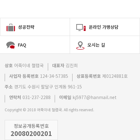
성공전략
온라인 가맹상담
FAQ
오시는 길
상호
어죽이네 쳘렵국
대표자
김진희
사업자 등록번호
124-34-57385
상표등록번호
제0124881호
주소
경기도 수원시 팔달구 인계동 961-15
연락처
031-237-2288
이메일
kj5977@hanmail.net
Copyright © 2018 어죽이네 철렵국. All rights reserved.
정보공개등록번호
20080200201