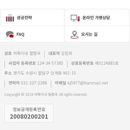
성공전략
온라인 가맹상담
FAQ
오시는 길
상호
어죽이네 쳘렵국
대표자
김진희
사업자 등록번호
124-34-57385
상표등록번호
제0124881호
주소
경기도 수원시 팔달구 인계동 961-15
연락처
031-237-2288
이메일
kj5977@hanmail.net
Copyright © 2018 어죽이네 철렵국. All rights reserved.
정보공개등록번호
20080200201