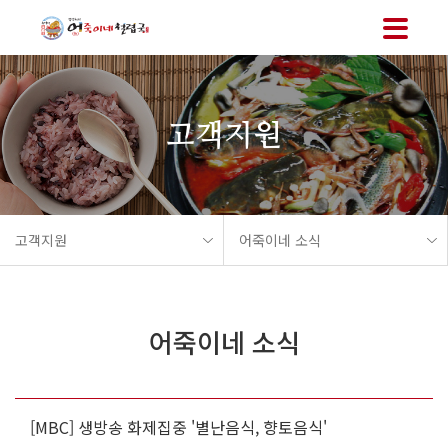
메뉴 바로가기
본문 바로가기
고객지원
고객지원
어죽이네 소식
어죽이네 소식
[MBC] 생방송 화제집중 '별난음식, 향토음식'