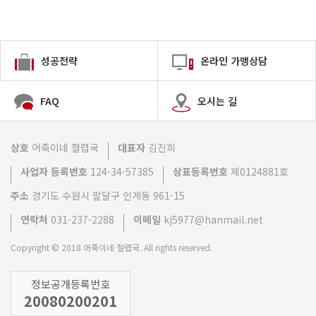
성공전략
온라인 가맹상담
FAQ
오시는 길
상호
어죽이네 쳘렵국
대표자
김진희
사업자 등록번호
124-34-57385
상표등록번호
제0124881호
주소
경기도 수원시 팔달구 인계동 961-15
연락처
031-237-2288
이메일
kj5977@hanmail.net
Copyright © 2018 어죽이네 철렵국. All rights reserved.
정보공개등록번호
20080200201