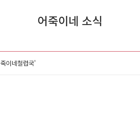
어죽이네 소식
어죽이네철렵국'