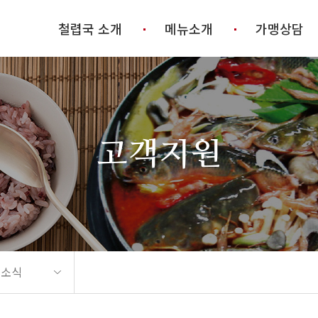
철렵국 소개
메뉴소개
가맹상담
고객지원
 소식