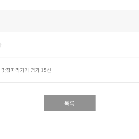
학
문 맛집따라가기 명가 15선
목록